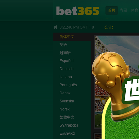
首页
彩票
体育
3:21:47 PM GMT + 8
公告:
简体中文
英语
越南语
NEXTSPIN
EEAI
沙巴
KS
IM
双赢
IM
WAZDA
CHOICE
ICG
乐游
IM
Español
Deutsch
Italiano
Português
Dansk
Svenska
Norsk
繁體中文
Български
Ελληνικά