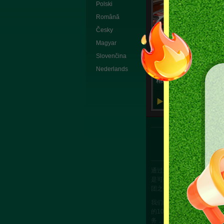
Polski
Română
Česky
真人娱乐
Magyar
Slovenčina
新玩家100%奖金
Nederlands
超过250种精选游戏，包
精彩内容面向全部玩家。
关于我
通过进入、继续使用或浏览此
是可侵犯您隐私的cookie
团之一，提供体育投注、金
我们向客户提供全部体育范
的100％欧洲精英足球奖金
务，只需使用您的iPhone