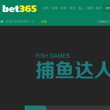
首页
彩票
体育
电竞
真人
棋牌
电子
捕
12:30:19 PM GMT + 8
公告:
《温馨提示》
NEXTSPIN
EEAI
沙巴
KS
IM
双赢
IM
WAZDAN
CHOICE
ICG
乐游
IM
雷火
VR
CHOICE
BBIN
365
CR
PP