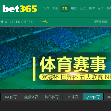
首页
彩票
体育
电竞
真人
棋牌
电子
捕
8:41:53 PM GMT + 8
公告:
《温馨提示》：由
NEXTSPIN
EEAI
沙巴
KS
IM
双赢
IM
WAZDAN
CHOICE
ICG
乐游
IM
雷火
VR
CHOICE
BBIN
365
CR
PP
IM 体育
熊猫体育
沙巴体育
IM 体育
小金体育
3